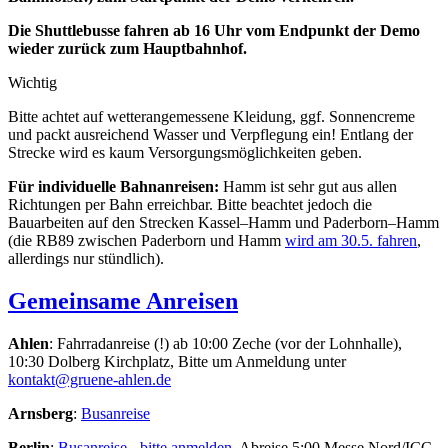
Die Shuttlebusse fahren ab 16 Uhr vom Endpunkt der Demo
wieder zurück zum Hauptbahnhof.
Wichtig
Bitte achtet auf wetterangemessene Kleidung, ggf. Sonnencreme
und packt ausreichend Wasser und Verpflegung ein! Entlang der
Strecke wird es kaum Versorgungsmöglichkeiten geben.
Für individuelle Bahnanreisen:
Hamm ist sehr gut aus allen
Richtungen per Bahn erreichbar. Bitte beachtet jedoch die
Bauarbeiten auf den Strecken Kassel–Hamm und Paderborn–Hamm
(die RB89 zwischen Paderborn und Hamm
wird am 30.5. fahren
,
allerdings nur stündlich).
Gemeinsame Anreisen
Ahlen
: Fahrradanreise (!) ab 10:00 Zeche (vor der Lohnhalle),
10:30 Dolberg Kirchplatz, Bitte um Anmeldung unter
kontakt@gruene-ahlen.de
Arnsberg
:
Busanreise
Berlin
:
Busanreise - bitte anmelden
, Abreise 5:00 Messe Nord/ICC,