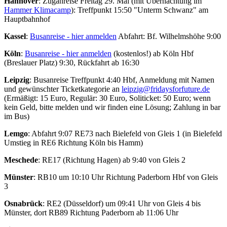
Hannover
: Zuganreise Freitag 29. Mai (mit Übernachtung im
Hammer Klimacamp
): Treffpunkt 15:50 "Unterm Schwanz" am
Hauptbahnhof
Kassel
:
Busanreise - hier anmelden
Abfahrt: Bf. Wilhelmshöhe 9:00
Köln
:
Busanreise - hier anmelden
(kostenlos!) ab Köln Hbf
(Breslauer Platz) 9:30, Rückfahrt ab 16:30
Leipzig
: Busanreise Treffpunkt 4:40 Hbf, Anmeldung mit Namen
und gewünschter Ticketkategorie an
leipzig@fridaysforfuture.de
(Ermäßigt: 15 Euro, Regulär: 30 Euro, Soliticket: 50 Euro; wenn
kein Geld, bitte melden und wir finden eine Lösung; Zahlung in bar
im Bus)
Lemgo
: Abfahrt 9:07 RE73 nach Bielefeld von Gleis 1 (in Bielefeld
Umstieg in RE6 Richtung Köln bis Hamm)
Meschede
: RE17 (Richtung Hagen) ab 9:40 von Gleis 2
Münster
: RB10 um 10:10 Uhr Richtung Paderborn Hbf von Gleis
3
Osnabrück
: RE2 (Düsseldorf) um 09:41 Uhr von Gleis 4 bis
Münster, dort RB89 Richtung Paderborn ab 11:06 Uhr