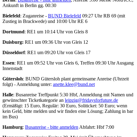
Ankunft in Berlin gg. 00:30
Bielefeld
: Zuganreise -
BUND Bielefeld
09:27 Uhr RB 69 (mit
Zustieg in Brackwede) und 10:00 Uhr RE 6
Dortmund
: RE1 um 10:14 Uhr von Gleis 8
Duisburg:
RE1 um 09:36 Uhr von Gleis 12
Düsseldorf
: RE1 um 09:20 Uhr von Gleis 17
Essen
: RE1 um 09:52 Uhr von Gleis 6, Treffen 09:30 Uhr Ausgang
Innenstadt
Gütersloh
: BUND Gütersloh plant gemeinsame Anreise (Uhrzeit
folgt) - Anmeldung unter:
anette.klee@bund.net
Halle
: Busanreise Treffpunkt 5:30 Hbf, Anmeldung mit Namen und
gewünschter Ticketkategorie an
leipzig@fridaysforfuture.de
(Ermäßigt: 15 Euro, Regulär: 30 Euro, Soliticket: 50 Euro; wenn
kein Geld, bitte melden und wir finden eine Lösung; Zahlung in bar
im Bus)
Hamburg
:
Busanreise - bitte anmelden
Abfahrt: Hbf 7:00